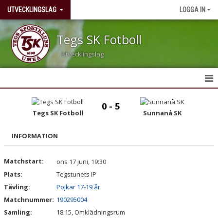
UTVECKLINGSLAG
LOGGA IN
Tegs SK Fotboll
Utvecklingslag
HEM
0 - 5
Tegs SK Fotboll
Sunnanå SK
NYHETER
INFORMATION
KALENDER
MATCHER
Matchstart:
ons 17 juni, 19:30
Plats:
Tegstunets IP
TRUPPEN
Tävling:
Pojkar 17-19 år
Matchnummer:
190295004
BILDGALLERI
Samling:
18:15, Omklädningsrum