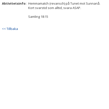
DOKUMENT
Aktivitetsinfo:
Hemmamatch (revansch) på Tunet mot Sunnanå.
Kort svarstid som alltid, svara ASAP.
KONTAKT
Samling 18:15
<< Tillbaka