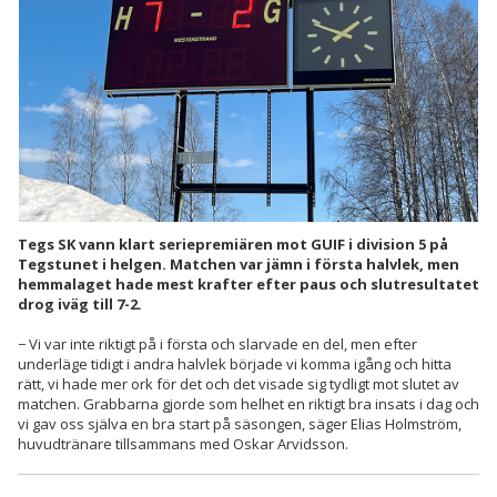
DOKUMENT
KONTAKT
Tegs SK vann klart seriepremiären mot GUIF i division 5 på
Tegstunet i helgen. Matchen var jämn i första halvlek, men
hemmalaget hade mest krafter efter paus och slutresultatet
drog iväg till 7-2.
− Vi var inte riktigt på i första och slarvade en del, men efter
underläge tidigt i andra halvlek började vi komma igång och hitta
rätt, vi hade mer ork för det och det visade sig tydligt mot slutet av
matchen. Grabbarna gjorde som helhet en riktigt bra insats i dag och
vi gav oss själva en bra start på säsongen, säger Elias Holmström,
huvudtränare tillsammans med Oskar Arvidsson.