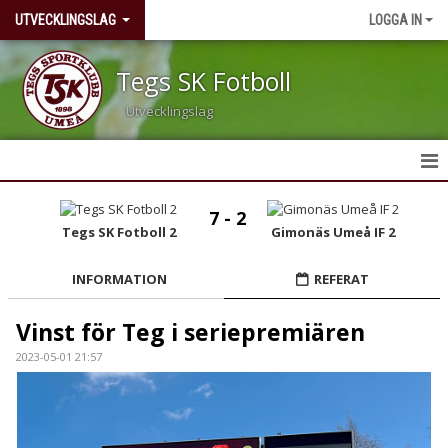
UTVECKLINGSLAG
LOGGA IN
Tegs SK Fotboll
Utvecklingslag
HEM
7 - 2
Tegs SK Fotboll 2
Gimonäs Umeå IF 2
NYHETER
INFORMATION
REFERAT
KALENDER
Vinst för Teg i seriepremiären
MATCHER
2023-05-01 21:57
TRUPPEN
BILDGALLERI