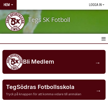
HEM
LOGGA IN
Tegs SK Fotboll
HEM
NYHETER
→
Bli Medlem
OM KLUBBEN
KONTAKT
TegSödras Fotbollsskola
→
KALENDER
Tryck på knappen för att komma vidare till anmälan
BILDGALLERI