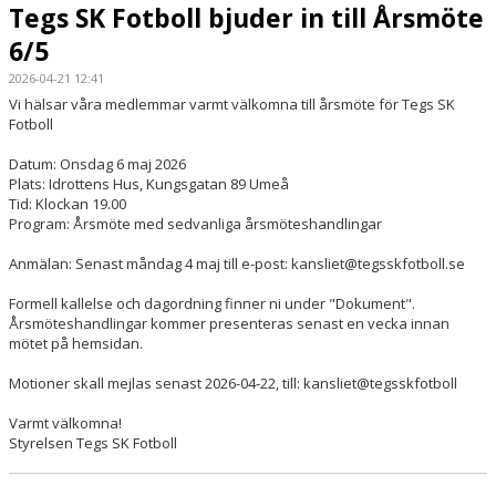
Tegs SK Fotboll bjuder in till Årsmöte
DOKUMENT
6/5
VÅRA LAG/TRÄNARE
2026-04-21 12:41
Vi hälsar våra medlemmar varmt välkomna till årsmöte för Tegs SK
MATCHER
Fotboll
SPONSORER
Datum: Onsdag 6 maj 2026
Plats: Idrottens Hus, Kungsgatan 89 Umeå
Tid: Klockan 19.00
Program: Årsmöte med sedvanliga årsmöteshandlingar
Anmälan: Senast måndag 4 maj till e-post: kansliet@tegsskfotboll.se
Formell kallelse och dagordning finner ni under "Dokument".
Årsmöteshandlingar kommer presenteras senast en vecka innan
mötet på hemsidan.
Motioner skall mejlas senast 2026-04-22, till: kansliet@tegsskfotboll
Varmt välkomna!
Styrelsen Tegs SK Fotboll