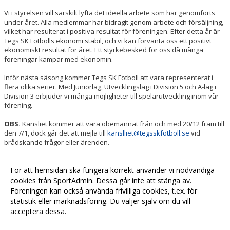
Vi i styrelsen vill särskilt lyfta det ideella arbete som har genomförts
under året. Alla medlemmar har bidragit genom arbete och försäljning,
vilket har resulterat i positiva resultat för föreningen. Efter detta år är
Tegs SK Fotbolls ekonomi stabil, och vi kan förvänta oss ett positivt
ekonomiskt resultat för året. Ett styrkebesked för oss då många
föreningar kämpar med ekonomin.
Inför nästa säsong kommer Tegs SK Fotboll att vara representerat i
flera olika serier. Med Juniorlag, Utvecklingslag i Division 5 och A-lag i
Division 3 erbjuder vi många möjligheter till spelarutveckling inom vår
förening.
OBS.
Kansliet kommer att vara obemannat från och med 20/12 fram till
den 7/1, dock går det att mejla till
kanslliet@tegsskfotboll.se
vid
brådskande frågor eller ärenden.
God jul och gott nytt fotbollsår!
För att hemsidan ska fungera korrekt använder vi nödvändiga
Styrelsen
cookies från SportAdmin. Dessa går inte att stänga av.
Föreningen kan också använda frivilliga cookies, t.ex. för
Fler nyheter >>
statistik eller marknadsföring. Du väljer själv om du vill
acceptera dessa.
Anpassa dina val