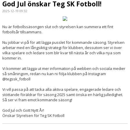
God Jul önskar Teg SK Fotboll!
2025-12-19 09:32
Nu är fotbollssäsongen slut och styrelsen kan summera ett fint
fotbollsår tillsammans.
Nu jobbar vi på för att lägga pusslet för kommande säsong. Styrelsen
arbetar med en långsiktig strategi för klubben, dessutom ser vi över
vilka spelare och ledare som blir kvar till nästa år och vilka nya som
kommer in.
Vi kommer att lägga ut mer information på webben och sociala medier
så småningom, redan nu kan ni följa klubben på Instagram
@tegssk_fotboll
Vi vill passa på att tacka alla aktiva spelare, engagerade ledare och
stöttande föräldrar för säsong 2025 samt önska en härlig julledighet.
Så ser vi fram emot kommande säsong!
God Jul och Gott Nytt År!
Önskar Styrelsen för Teg SK Fotboll