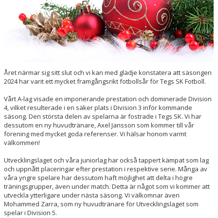
Året närmar sig sitt slut och vi kan med glädje konstatera att säsongen
2024 har varit ett mycket framgångsrikt fotbollsår för Tegs SK Fotboll.
Vårt A-lag visade en imponerande prestation och dominerade Division
4, vilket resulterade i en säker plats i Division 3 inför kommande
säsong. Den största delen av spelarna är fostrade i Tegs SK. Vi har
dessutom en ny huvudtränare, Axel Jansson som kommer till vår
förening med mycket goda referenser. Vi hälsar honom varmt
välkommen!
Utvecklingslaget och våra juniorlag har också tappert kämpat som lag
och uppnått placeringar efter prestation i respektive serie. Många av
våra yngre spelare har dessutom haft möjlighet att delta i högre
träningsgrupper, även under match. Detta är något som vi kommer att
utveckla ytterligare under nästa säsong. Vi välkomnar även
Mohammed Zarra, som ny huvudtränare för Utvecklingslaget som
spelar i Division 5.